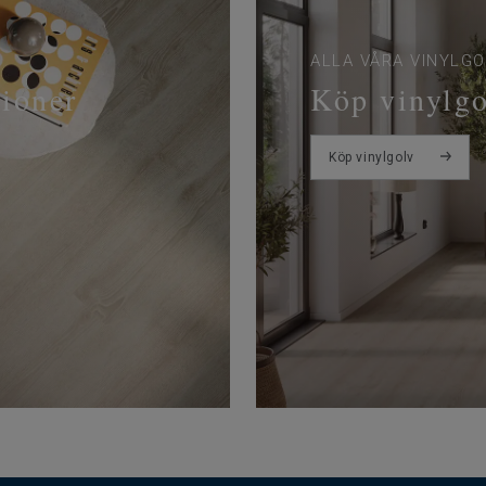
ALLA VÅRA VINYLGO
tioner
Köp vinylg
Köp vinylgolv