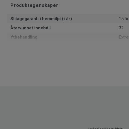
Produktegenskaper
Slitagegaranti i hemmiljö (i år)
15 år
Återvunnet innehåll
32
Ytbehandling
Extr
Formattyp
Rulle
Total tjocklek
2.8 
Läggningsriktning
Vådv
Tillverkad i
Euro
Klassificering för bostadsmiljö
23 H
Totalvikt
1.76
SAP SKU #
5590
Klassificering för kommersiell miljö
32 N
Golvvärme
Ja (m