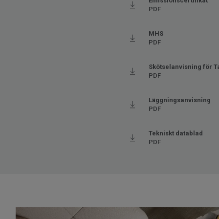
Tjocklek
0.35 s
Emissionscertifikat
PDF
Bredd
300
Ftalatinnehåll
100% 
MHS
PDF
Stegljudsdämpning - ∆Lw
19
Skötselanvisning för Ta
PDF
Läggningsanvisning
PDF
Tekniskt datablad
PDF