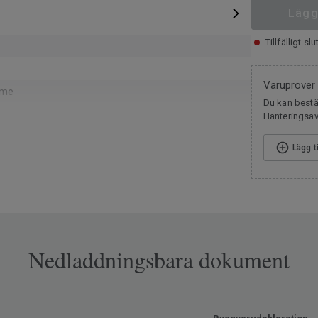
Lägg
Tillfälligt slu
Varuprover
eme
Du kan bestäl
Hanteringsavg
mm
Lägg t
ändning
pa
ög
Nedladdningsbara dokument
118
ormalt
ax 27 °C)