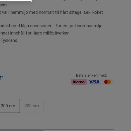
 kvm
 att tänka på vid köp av vinylmatta?
Klicka här för praktisk
 val i hemmiljö med normalt till hårt slitage, t.ex. köket
produkt med låga emissioner - för en god inomhusmiljö
nnet innehåll för lägre miljöpåverkan
i Tyskland
Betala enkelt med:
M²
300 cm
200 cm