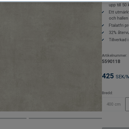
upp till 50
Vad är viktigt
Ett utmärkt
information.
och hallen
Ftalatfri 
32% återvu
Tillverkad 
Artikelnummer:
5590118
425
SEK/
Bredd:
400 cm