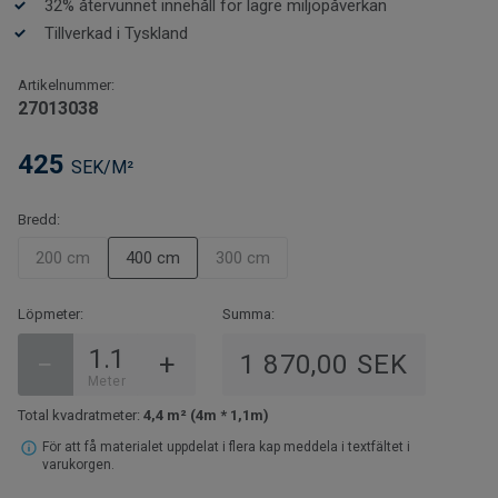
32% återvunnet innehåll för lägre miljöpåverkan
Tillverkad i Tyskland
Artikelnummer:
27013038
425
SEK/M²
Bredd:
200 cm
400 cm
300 cm
Löpmeter:
Summa:
−
+
1 870,00 SEK
Meter
Total kvadratmeter:
4,4 m² (4m * 1,1m)
För att få materialet uppdelat i flera kap meddela i textfältet i
varukorgen.