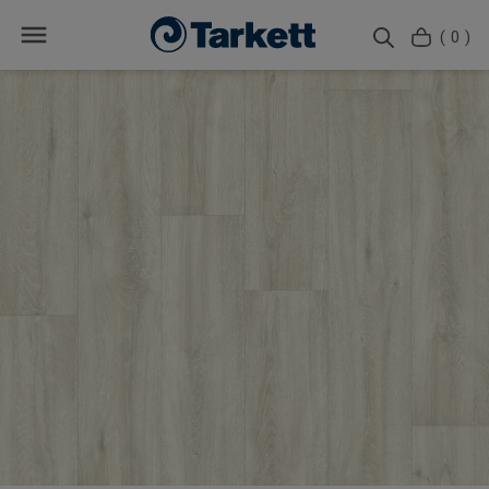
( 0 )