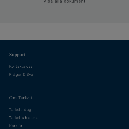
Visa alla dokument
Golvvärme
Ja (max 27 °C)
Tjocklek
0.35 slitskikt
Bredd
400
Ftalatinnehåll
100% Ftalatfri
Stegljudsdämpning - ∆Lw
19
Support
Kontakta oss
Frågor & Svar
Om Tarkett
Tarkett idag
Tarketts historia
Karriär