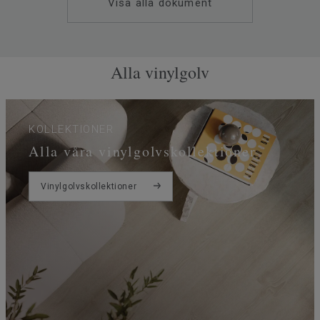
Visa alla dokument
Golvvärme
Ja (max 27 °C)
Tjocklek
0.35 slitskikt
Bredd
400
Alla vinylgolv
Ftalatinnehåll
100% Ftalatfri
Stegljudsdämpning - ∆Lw
19
KOLLEKTIONER
Alla våra vinylgolvskollektioner
Vinylgolvskollektioner