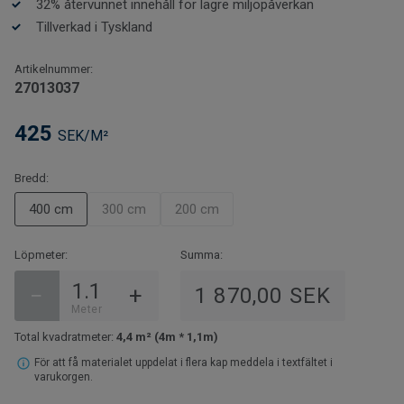
32% återvunnet innehåll för lägre miljöpåverkan
att mönstret ska gå ihop. Antal centimeter är således
hur mycket intilliggande våd ska förskjutas.
Tillverkad i Tyskland
Vad är viktigt att tänka på vid köp av vinylmatta?
Klicka
Artikelnummer:
här för praktisk information.
27013037
425
SEK/M²
Bredd:
400 cm
300 cm
200 cm
Löpmeter:
Summa:
−
+
1 870,00 SEK
Meter
Total kvadratmeter:
4,4 m² (4m * 1,1m)
För att få materialet uppdelat i flera kap meddela i textfältet i
varukorgen.