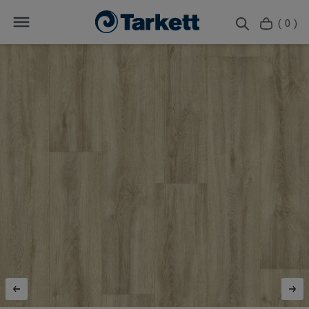
( 0 )