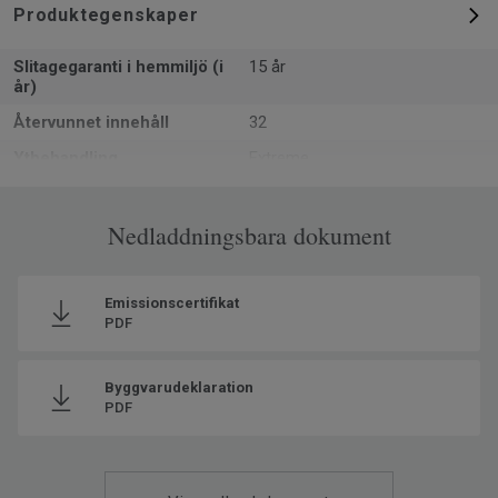
Produktegenskaper
Slitagegaranti i hemmiljö (i
15 år
år)
Återvunnet innehåll
32
Ytbehandling
Extreme
Formattyp
Rulle
Total tjocklek
Nedladdningsbara dokument
2.8 mm
Läggningsriktning
Samma riktning
Tillverkad i
Europa
Emissionscertifikat
PDF
Klassificering för
23 Hög
bostadsmiljö
Byggvarudeklaration
Totalvikt
1.76
PDF
SAP SKU #
27013037
Klassificering för kommersiell
32 Normalt
miljö