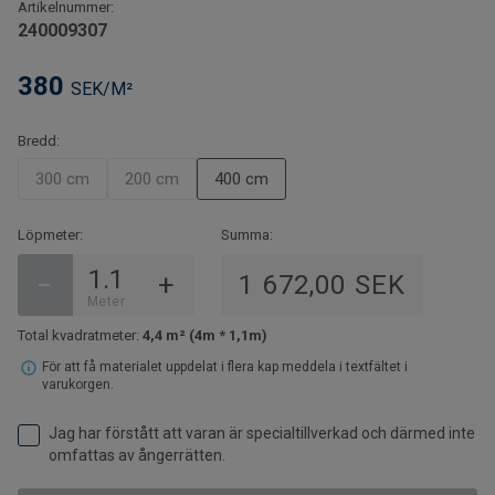
här för praktisk information.
Artikelnummer:
240009307
380
SEK/M²
Bredd:
300 cm
200 cm
400 cm
Löpmeter:
Summa:
−
+
1 672,00 SEK
Meter
Total kvadratmeter:
4,4 m² (4m * 1,1m)
För att få materialet uppdelat i flera kap meddela i textfältet i
varukorgen.
Jag har förstått att varan är specialtillverkad och därmed inte
omfattas av ångerrätten.