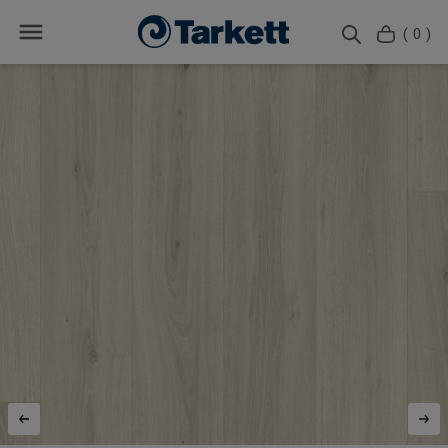
( 0 )