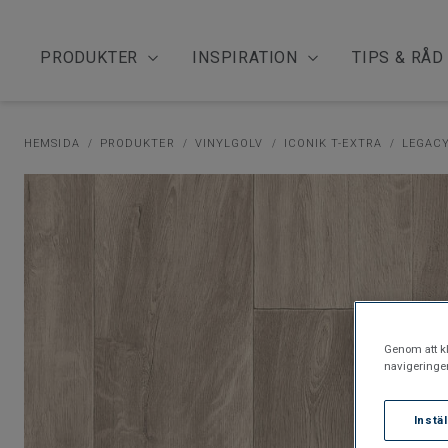
PRODUKTER
INSPIRATION
TIPS & RÅD
HEMSIDA
PRODUKTER
VINYLGOLV
ICONIK T-EXTRA
LEGACY
Genom att kl
navigeringe
Instä