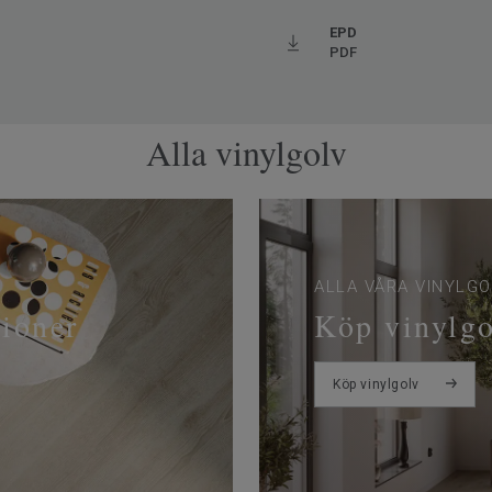
EPD
PDF
Alla vinylgolv
ALLA VÅRA VINYLGO
tioner
Köp vinylg
Köp vinylgolv