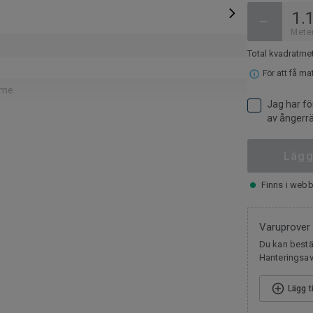
−
Mete
Total kvadratme
För att få ma
eme
Jag har fö
av ångerrä
mm
Lägg
installationsspill och utrivna golv via ReStart® (ISO
1)
Finns i webb
a riktning
pa
Varuprover
ög
Du kan bestäl
Hanteringsavg
067
Lägg t
ormalt