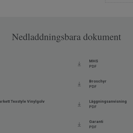
ax 27 °C)
litskikt
Nedladdningsbara dokument
Ftalatfri
MHS
PDF
Broschyr
PDF
rkett Texstyle Vinylgolv
Läggningsanvisning
PDF
Garanti
PDF