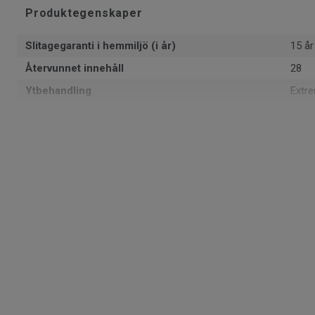
Produktegenskaper
Slitagegaranti i hemmiljö (i år)
15 år
Återvunnet innehåll
28
Ytbehandling
Extr
Formattyp
Rulle
Total tjocklek
2.4 
Återvinningsbar
Ja - 
1402
Läggningsriktning
Samm
Tillverkad i
Euro
Klassificering för bostadsmiljö
23 H
Totalvikt
1.58
SAP SKU #
5829
Klassificering för kommersiell miljö
32 N