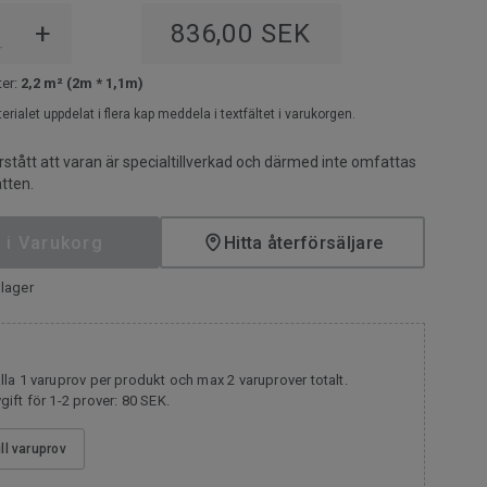
+
836,00 SEK
r
ter:
2,2 m² (2m * 1,1m)
terialet uppdelat i flera kap meddela i textfältet i varukorgen.
rstått att varan är specialtillverkad och därmed inte omfattas
tten.
 i Varukorg
Hitta återförsäljare
lager
la 1 varuprov per produkt och max 2 varuprover totalt.
ift för 1-2 prover: 80 SEK.
ill varuprov