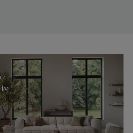
LV
olv