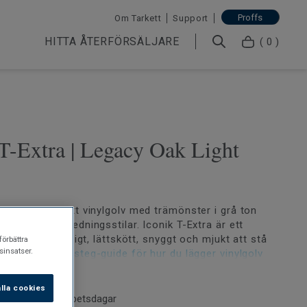
Proffs
Om Tarkett
Support
HITTA ÅTERFÖRSÄLJARE
( 0 )
T-Extra | Legacy Oak Light
ight Grey är ett vinylgolv med trämönster i grå ton
nga olika inredningsstilar. Iconik T-Extra är ett
rulle som är tåligt, lättskött, snyggt och mjukt att stå
förbättra
insatser.
e vår steg-för-steg-guide för hur du lägger vinylgolv
lla cookies
et kräver mönsterpassning, 100 cm för exakt
d normalt 2-6 arbetsdagar