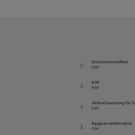
Golvvärme
Ja (m
Tjocklek
0.35 s
Bredd
200
Ftalatinnehåll
100% 
Stegljudsdämpning - ∆Lw
16
Emissionscertifikat
PDF
DOP
PDF
Skötselanvisning för Ta
PDF
Byggvarudeklaration
PDF