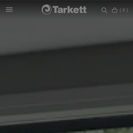
( 0 )