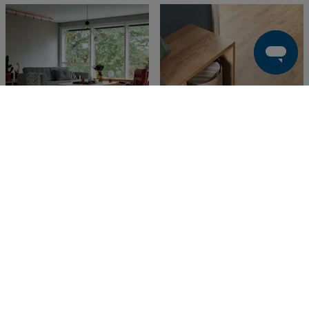
Woodstock Longboards
Woodstock Sunningdale
Summit Oak Grey
Oak Nature
Laminatgolv
Laminatgolv