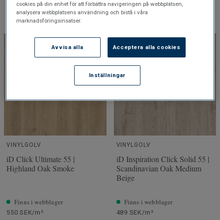
cookies på din enhet för att förbättra navigeringen på webbplatsen,
analysera webbplatsens användning och bistå i våra
Köp
Köp
marknadsföringsinsatser.
Avvisa alla
Acceptera alla cookies
Inställningar
VINYLGOLV
VINYLGOLV
iD Click Ultimate 55 |
iD Inspiration Click Solid 55 |
Highland Oak Smoke
Scandinavian Oak Medium
Beige
Finns i webblager
Finns i webblager
550 SEK/m²
489 SEK/m²