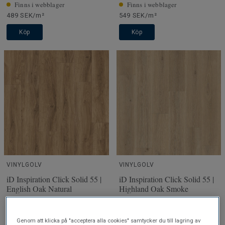
Finns i webblager
Finns i webblager
489 SEK/m²
549 SEK/m²
Köp
Köp
VINYLGOLV
VINYLGOLV
iD Inspiration Click Solid 55 |
iD Inspiration Click Solid 55 |
English Oak Natural
Highland Oak Smoke
Finns i webblager
Finns i webblager
Genom att klicka på "acceptera alla cookies" samtycker du till lagring av
489 SEK/m²
489 SEK/m²