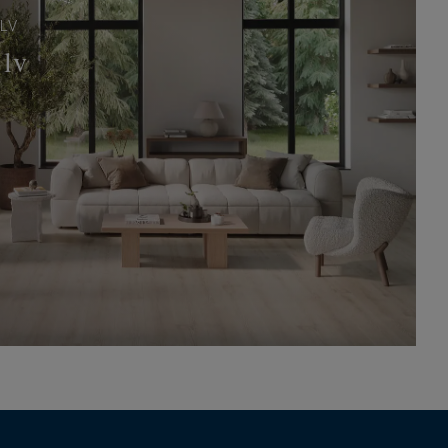
LV
olv