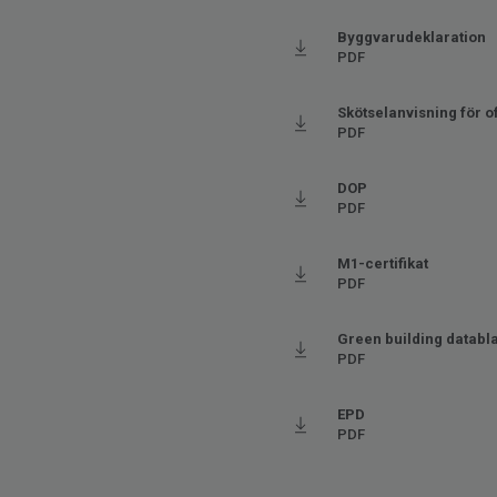
Golvvärme
Ja (m
Byggvarudeklaration
PDF
Längd
121.1
Bredd
19.05
Skötselanvisning för of
Stegljudsdämpning - ∆Lw
5
PDF
DOP
PDF
M1-certifikat
PDF
Green building databl
PDF
EPD
PDF