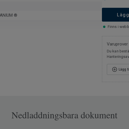
Lägg
ANIUM ®
Finns i webb
m
Varuprover
Du kan bestäl
Hanteringsavg
Lägg t
pa
ög
6015
Nedladdningsbara dokument
or
g trafik