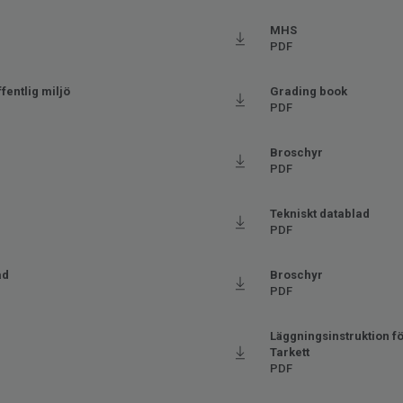
ax 27 °C)
MHS
PDF
fentlig miljö
Grading book
PDF
Broschyr
PDF
Tekniskt datablad
PDF
ad
Broschyr
PDF
Läggningsinstruktion för
Tarkett
PDF