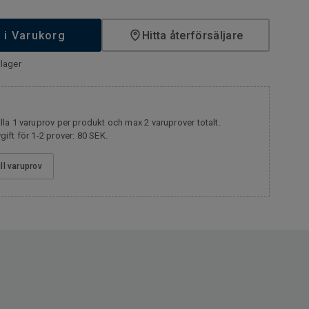
 i Varukorg
Hitta återförsäljare
lager
la 1 varuprov per produkt och max 2 varuprover totalt.
ift för 1-2 prover: 80 SEK.
ill varuprov