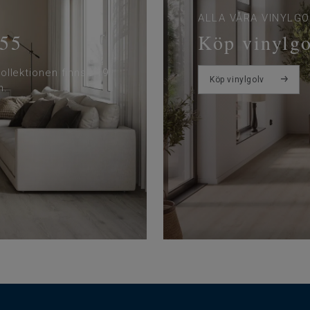
ALLA VÅRA VINYLGO
 55
Köp vinylg
Kollektionen finns i 19
Köp vinylgolv
n.