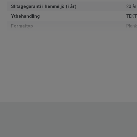
Slitagegaranti i hemmiljö (i år)
20 år
Ytbehandling
TEKT
Formattyp
Plank
Total tjocklek
5 m
m² per paket
1.61
Artiklar per paket
7
Återvunnet innehåll
35
Tillverkad i
Euro
Klassificering för bostadsmiljö
23 H
Totalvikt
8.85
Läggningsmetod
Klick
SAP SKU #
2461
Fasade kanter
4 sid
Klassificering för kommersiell miljö
33 Hö