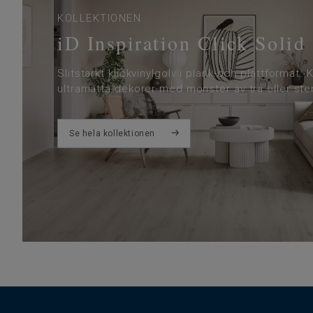
KOLLEKTIONEN
iD Inspiration Click Solid
Slitstarkt klickvinylgolv i plank-och plattformat. 
ultramatta dekorer med mönster av trä eller ste
Se hela kollektionen