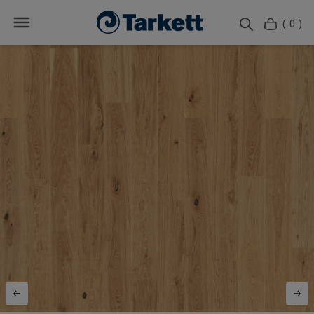
( 0 )