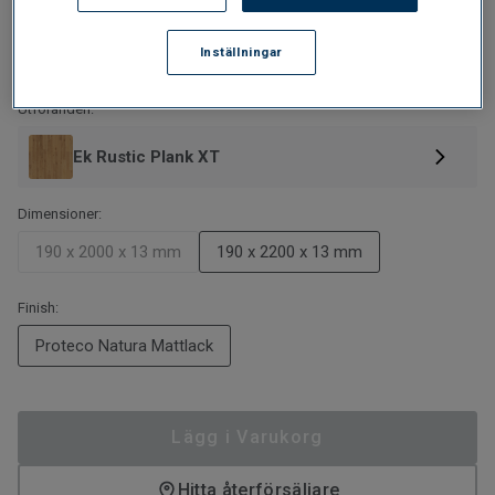
1 179
SEK/M²
Inställningar
2 959,29
SEK/PAKET
Utföranden:
Ek Rustic Plank XT
Dimensioner:
190 x 2000 x 13 mm
190 x 2200 x 13 mm
Finish:
Proteco Natura Mattlack
Lägg i Varukorg
Hitta återförsäljare