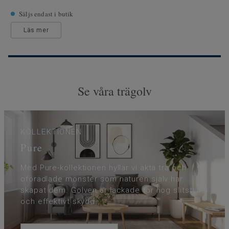
Säljs endast i butik
Läs mer
Se våra trägolv
KOLLEKTIONEN
Pure
Med Pure-kollektionen hyllar vi äkta trä och
oförädlade mönster som naturen själv har
skapat dem. Golven är lackade för hög slitstyrka
och effektivt skydd.