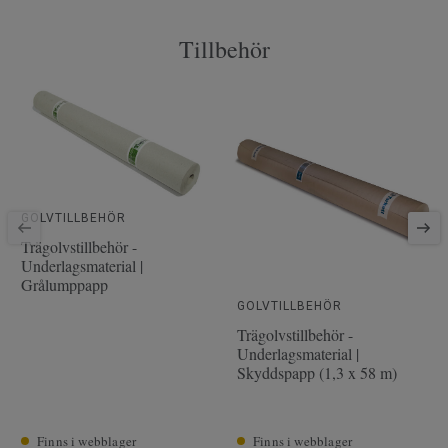
Mönster
1-stav
Tillbehör
PEFC
Ja
Yta
2.51 m² per paket
Artiklar per paket
6
Läggningsmetod
Klick
Artikelnummer
7879004
Fasade kanter
2-sidig minifas
GOLVTILLBEHÖR
Träslag
EK
Trägolvstillbehör -
Underlagsmaterial |
Längd
220 cm
Grålumppapp
Tjocklek slitskikt
2.5 mm
GOLVTILLBEHÖR
Trägolvstillbehör -
Bredd
19 cm
Underlagsmaterial |
Skyddspapp (1,3 x 58 m)
Finns i webblager
Finns i webblager