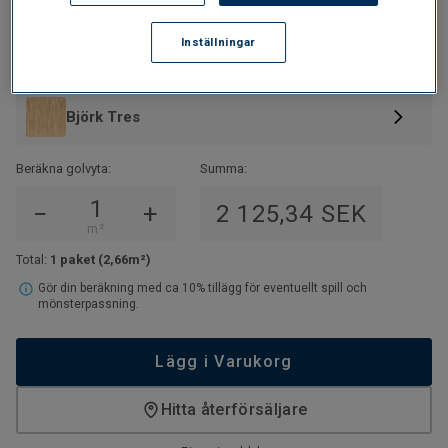
799
SEK/M²
2 125,34
SEK/PAKET
Inställningar
Utföranden:
Björk Tres
Beräkna golvyta:
Summa:
−
+
2 125,34 SEK
m²
Total:
1 paket
(2,66m²)
Gör din beräkning med ca 10% tillägg för eventuellt spill och
mönsterpassning.
Lägg i Varukorg
Hitta återförsäljare