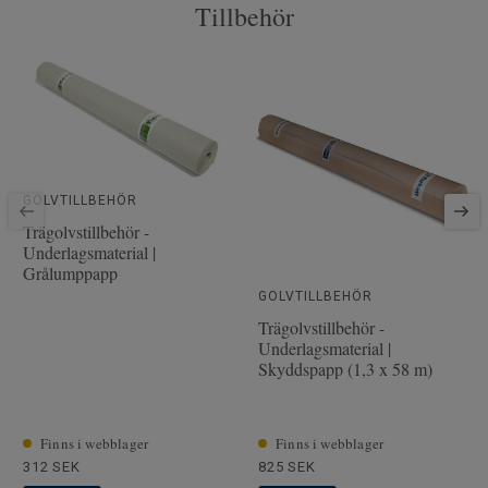
Tillbehör
PEFC
Ja
Yta
2.66 m² per paket
Artiklar per paket
6
Läggningsmetod
Klick
Artikelnummer
8540002
Träslag
BJÖRK
GOLVTILLBEHÖR
Längd
228.1 cm
Trägolvstillbehör -
Underlagsmaterial |
Tjocklek slitskikt
3.5 mm
Grålumppapp
Bredd
19.4 cm
GOLVTILLBEHÖR
Trägolvstillbehör -
Underlagsmaterial |
Skyddspapp (1,3 x 58 m)
Finns i webblager
Finns i webblager
312 SEK
825 SEK