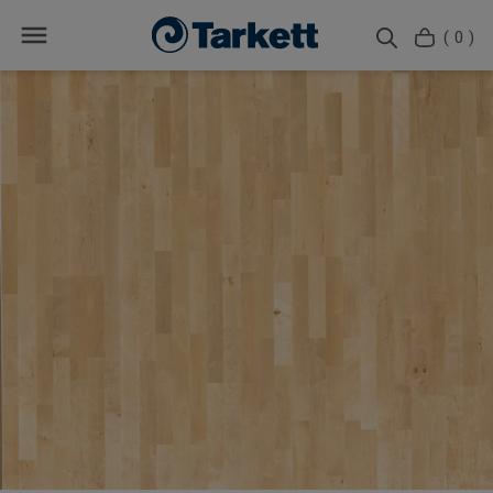
( 0 )