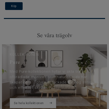
Köp
Se våra trägolv
KOLLEKTIONEN
Pure
Med Pure-kollektionen hyllar vi äkta trä och
oförädlade mönster som naturen själv har
skapat dem. Golven är lackade för hög slitstyrka
och effektivt skydd.
Se hela kollektionen