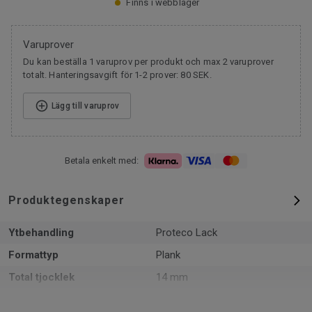
Finns i webblager
Varuprover
Du kan beställa 1 varuprov per produkt och max 2 varuprover
totalt. Hanteringsavgift för 1-2 prover: 80 SEK.
Lägg till varuprov
Betala enkelt med:
Produktegenskaper
Ytbehandling
Proteco Lack
Formattyp
Plank
Total tjocklek
14 mm
Mönster
3-stav