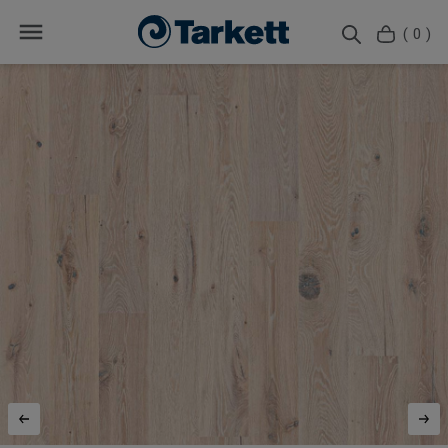
( 0 )