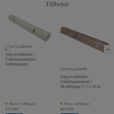
Tillbehör
PEFC
Ja
Yta
2.51 m² per paket
Artiklar per paket
6
Läggningsmetod
Klick
Artikelnummer
41007002
Fasade kanter
2-sidig minifas
GOLVTILLBEHÖR
Träslag
EK
Trägolvstillbehör -
Underlagsmaterial |
Längd
220 cm
Grålumppapp
Tjocklek slitskikt
3.5 mm
GOLVTILLBEHÖR
Trägolvstillbehör -
Bredd
19 cm
Underlagsmaterial |
Skyddspapp (1,3 x 58 m)
Finns i webblager
Finns i webblager
312 SEK
825 SEK