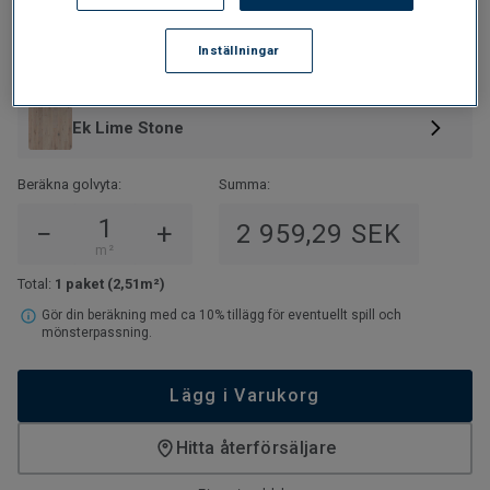
1 179
SEK/M²
2 959,29
SEK/PAKET
Inställningar
Utföranden:
Ek Lime Stone
Beräkna golvyta:
Summa:
−
+
2 959,29 SEK
m²
Total:
1 paket
(2,51m²)
Gör din beräkning med ca 10% tillägg för eventuellt spill och
mönsterpassning.
Lägg i Varukorg
Hitta återförsäljare