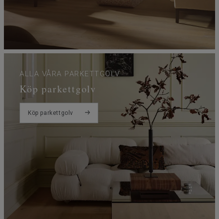
ALLA VÅRA PARKETTGOLV
Köp parkettgolv
Köp parkettgolv