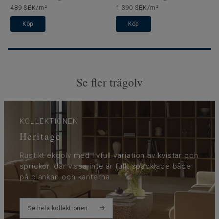
489 SEK/m²
1 390 SEK/m²
Köp
Köp
Se fler trägolv
KOLLEKTIONEN
Heritage
Rustikt ekgolv med livfull variation av kvistar och
sprickor, där vissa inte är fullt spacklade både
på plankan och kanterna.
Se hela kollektionen