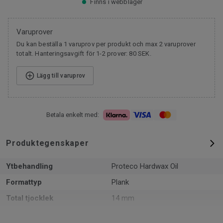
Finns i webblager
Varuprover
Du kan beställa 1 varuprov per produkt och max 2 varuprover
totalt. Hanteringsavgift för 1-2 prover: 80 SEK.
Lägg till varuprov
Betala enkelt med:
Produktegenskaper
Ytbehandling
Proteco Hardwax Oil
Formattyp
Plank
Total tjocklek
14 mm
Mönster
1-stav