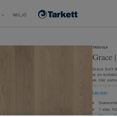
MILJÖ
TRÄGOLV
Grace |
Grace Soft S
är en kollek
ek. Här samv
skira nyanser
lacken Prote
Läs mer
lika sidenlen
ytbehandling
Svanenmärk
ytan av ett o
1-stav, 16
Ytbehandl