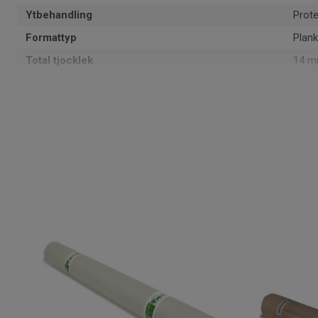
Ytbehandling
Prot
Formattyp
Plank
Total tjocklek
14 
Mönster
1-sta
PEFC
Ja
Yta
2.14 
Artiklar per paket
6
Läggningsmetod
Klick
Artikelnummer
7876
Fasade kanter
2-sid
Träslag
EK
Längd
220 
Tjocklek slitskikt
3.5 
Bredd
16.2