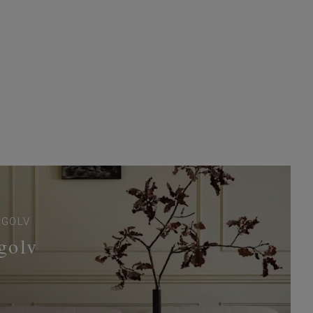
TGOLV
golv