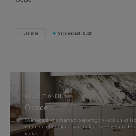
Säljs endast i butik
Läs mer
KOLLEKTIONEN
Grace
Svanenmärkt ultramatt parkettgolv vars unika la
naturliga utseendet av ett oljat trägolv med den
lackat.