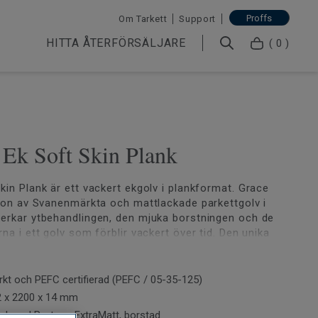
Proffs
Om Tarkett
Support
HITTA ÅTERFÖRSÄLJARE
( 0 )
 Ek Soft Skin Plank
kin Plank är ett vackert ekgolv i plankformat. Grace
tion av Svanenmärkta och mattlackade parkettgolv i
erkar ytbehandlingen, den mjuka borstningen och de
na i ett golv som förblir vackert över tid. Den unika
co ExtraMatt ger ett golv som är lika matt och känns
t som oljat eller obehandlat trä. Det är den innovativa
en som för första gången kombinerar den naturliga
t och PEFC certifierad (PEFC / 05-35-125)
ljat golv med den enkla skötseln av ett lackat.
2 x 2200 x 14 mm
ad med Proteco ExtraMatt, borstad