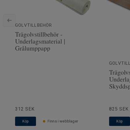
GOLVTILLBEHÖR
Trägolvstillbehör -
Underlagsmaterial |
Grålumppapp
GOLVTIL
Trägolvs
Underla
Skyddsp
312 SEK
825 SEK
Finns i webblager
Köp
Köp