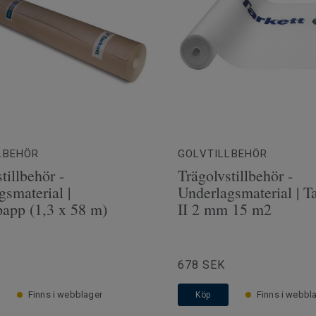
LBEHÖR
GOLVTILLBEHÖR
tillbehör -
Trägolvstillbehör -
gsmaterial |
Underlagsmaterial | T
app (1,3 x 58 m)
II 2 mm 15 m2
678 SEK
Finns i webblager
Finns i webbl
Köp