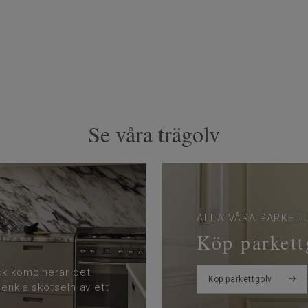
Se våra trägolv
ALLA VÅRA PARKET
Köp parkett
ck kombinerar det
Köp parkettgolv
 enkla skötseln av ett