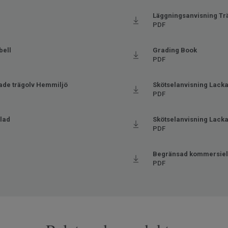
Läggningsanvisning Tr
PDF
bell
Grading Book
PDF
ade trägolv Hemmiljö
Skötselanvisning Lacka
PDF
blad
Skötselanvisning Lackad
PDF
Begränsad kommersiell
PDF