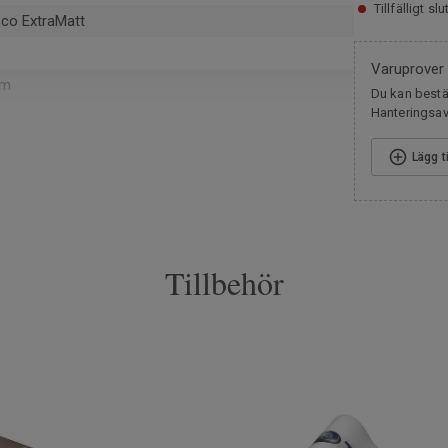
Tillfälligt slu
eco ExtraMatt
Varuprover
mm
Du kan bestäl
Hanteringsavg
v
Lägg t
m² per paket
Tillbehör
123
ig minifas
cm
mm
 cm