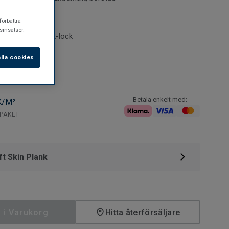
gsbart
förbättra
s på golvvärme
insatser.
 klicksystemet 2-lock
lla cookies
Betala enkelt med:
K/M²
/PAKET
ft Skin Plank
 i Varukorg
Hitta återförsäljare