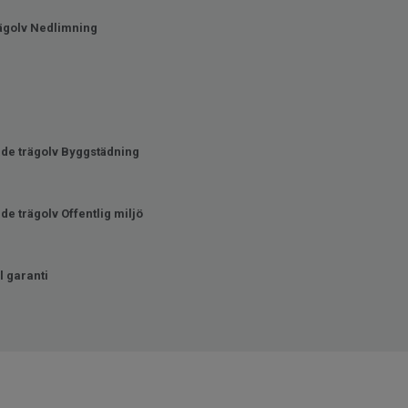
ägolv Nedlimning
de trägolv Byggstädning
e trägolv Offentlig miljö
 garanti