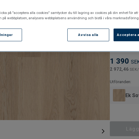
Omslipnin
icka på "acceptera alla cookies" samtycker du till lagring av cookies på din enhet för att 
Kan lägga
n på webbplatsen, analysera webbplatsens användning och bistå i våra marknadsförings
Läggs med
llningar
Avvisa alla
Acceptera a
Artikelnummer:
7876123
1 390
SE
2 972,46
SEK
Utföranden:
Ek So
Lägg