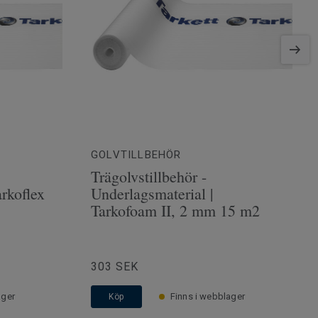
GOLVTILLBEHÖR
Trägolvstillbehör -
arkoflex
Underlagsmaterial |
Tarkofoam II, 2 mm 15 m2
303 SEK
ager
Finns i webblager
Köp