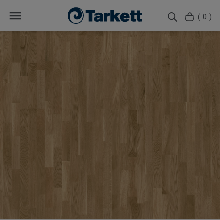
( 0 )