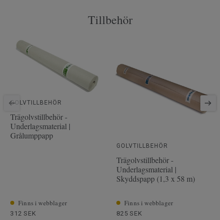
Mönster
3-stav
Tillbehör
PEFC
Ja
Yta
2.66 m² per paket
Artiklar per paket
6
Läggningsmetod
Klick
Artikelnummer
7870073
Träslag
EK
GOLVTILLBEHÖR
Längd
228.1 cm
Trägolvstillbehör -
Underlagsmaterial |
Tjocklek slitskikt
3.5 mm
Grålumppapp
Bredd
19.4 cm
GOLVTILLBEHÖR
Trägolvstillbehör -
Underlagsmaterial |
Skyddspapp (1,3 x 58 m)
Finns i webblager
Finns i webblager
312 SEK
825 SEK