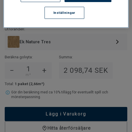
789
SEK/M²
Inställningar
2 098,74
SEK/PAKET
Utföranden:
Ek Nature Tres
Beräkna golvyta:
Summa:
−
+
2 098,74 SEK
m²
Total:
1 paket
(2,66m²)
Gör din beräkning med ca 10% tillägg för eventuellt spill och
mönsterpassning.
Lägg i Varukorg
Hitta återförsäljare