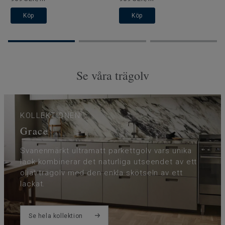
Köp
Köp
Se våra trägolv
KOLLEKTIONEN
Grace
Svanenmärkt ultramatt parkettgolv vars unika
lack kombinerar det naturliga utseendet av ett
oljat trägolv med den enkla skötseln av ett
lackat.
Se hela kollektion