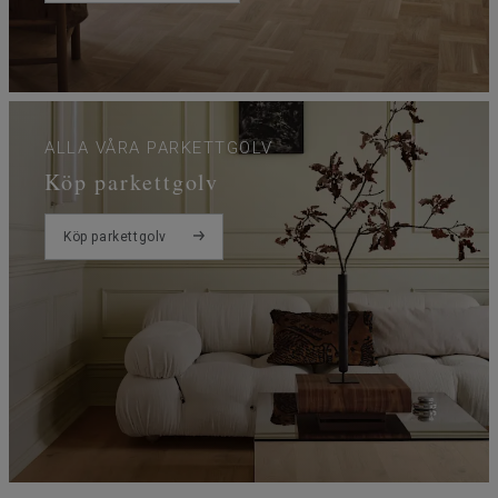
ALLA VÅRA PARKETTGOLV
Köp parkettgolv
Köp parkettgolv