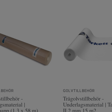
mm
 cm
LBEHÖR
GOLVTILLBEHÖR
tillbehör -
Trägolvstillbehör -
gsmaterial |
Underlagsmaterial | T
app (1,3 x 58 m)
II 2 mm 15 m2