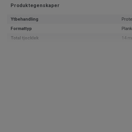
Produktegenskaper
Ytbehandling
Prot
Formattyp
Plank
Total tjocklek
14 
Mönster
1-sta
PEFC
Ja
Yta
2.14 
Artiklar per paket
6
Läggningsmetod
Klick
Artikelnummer
7876
Fasade kanter
2-sid
Träslag
EK
Längd
220 