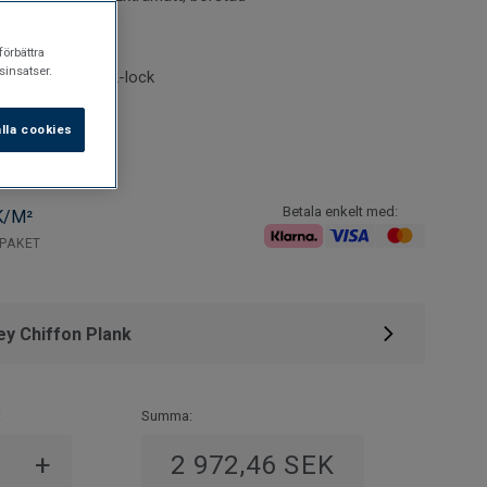
gsbart
s på golvvärme
förbättra
insatser.
 klicksystemet 2-lock
lla cookies
Betala enkelt med:
K/M²
/PAKET
ey Chiffon Plank
:
Summa:
+
2 972,46 SEK