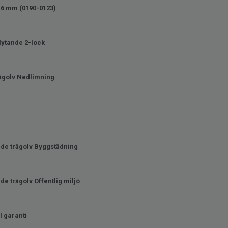
16 mm (0190-0123)
lytande 2-lock
ägolv Nedlimning
de trägolv Byggstädning
e trägolv Offentlig miljö
 garanti