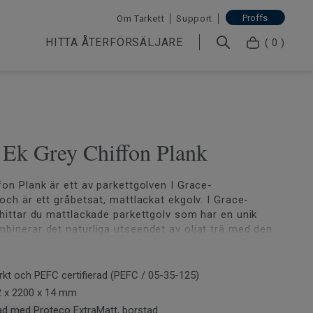
Proffs
Om Tarkett
Support
HITTA ÅTERFÖRSÄLJARE
( 0 )
 Ek Grey Chiffon Plank
fon Plank är ett av parkettgolven I Grace-
 och är ett gråbetsat, mattlackat ekgolv. I Grace-
 hittar du mattlackade parkettgolv som har en unik
binerar det naturliga utseendet av oljat trä med den
ln av ett lackat golv. Med den nya Proteco
cken får du alla de praktiska fördelarna med ett
- utmärkt städbarhet, minimalt underhåll och effektivt
t och PEFC certifierad (PEFC / 05-35-125)
rdagsslitage och fläckar. Kollektionen är även märkt
2 x 2200 x 14 mm
ad med Proteco ExtraMatt, borstad