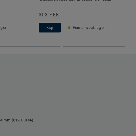
303 SEK
ager
Finns i webblager
Köp
14 mm (0190-0146)