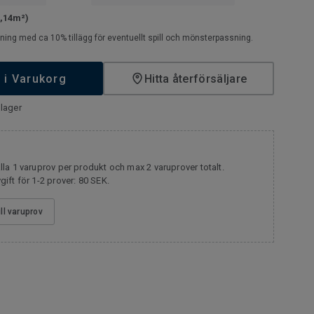
2,14m²)
ning med ca 10% tillägg för eventuellt spill och mönsterpassning.
 i Varukorg
Hitta återförsäljare
lager
la 1 varuprov per produkt och max 2 varuprover totalt.
ift för 1-2 prover: 80 SEK.
ill varuprov