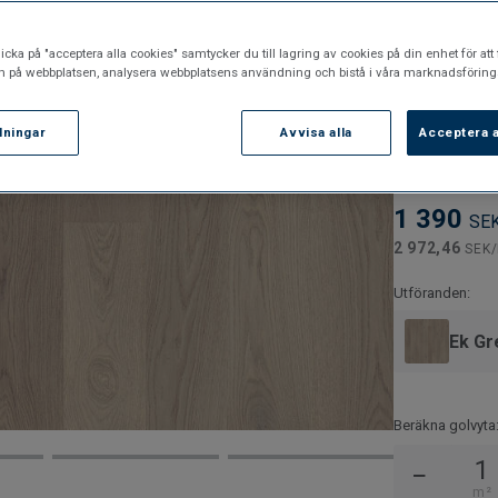
Omslipnin
Kan lägga
icka på "acceptera alla cookies" samtycker du till lagring av cookies på din enhet för att 
n på webbplatsen, analysera webbplatsens användning och bistå i våra marknadsförings
Läggs med
llningar
Avvisa alla
Acceptera a
Artikelnummer:
7876125
1 390
SE
2 972,46
SEK
Utföranden:
Ek Gr
Beräkna golvyta
−
m²