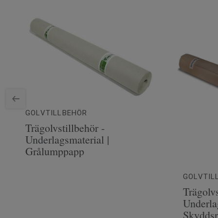
Tjocklek slitskikt
3.5 
Bredd
16.2
GOLVTILLBEHÖR
Trägolvstillbehör -
Underlagsmaterial |
Grålumppapp
GOLVTIL
Trägolvs
Underla
Skyddsp