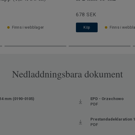
678 SEK
Finns i webblager
Finns i webbl
Köp
Nedladdningsbara dokument
14 mm (0190-0105)
EPD - Orzechowo
PDF
Prestandadeklaration 
PDF