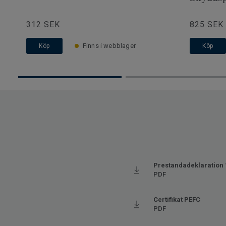
312 SEK
825 SEK
Finns i webblager
Köp
Köp
Prestandadeklaration 
PDF
Certifikat PEFC
PDF