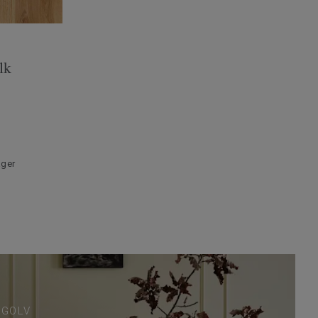
lk
ager
TGOLV