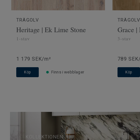
TRÄGOLV
TRÄGOL
Heritage | Ek Lime Stone
Grace |
1-stav
3-stav
1 179 SEK/m²
789 SEK
Finns i webblager
Köp
Köp
KOLLEKTIONEN