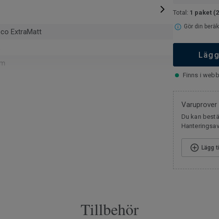
Total:
1 paket
(
Gör din beräk
eco ExtraMatt
Lägg
mm
Finns i webb
v
Varuprover
m² per paket
Du kan bestäl
Hanteringsavg
Lägg t
125
ig minifas
Tillbehör
cm