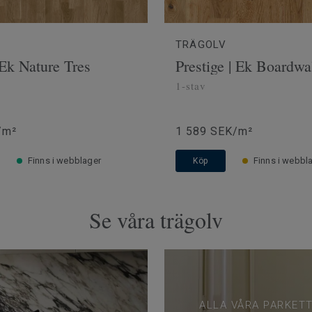
V
TRÄGOLV
 Ek Nature Tres
Prestige | Ek Boardwa
1-stav
/m²
1 589 SEK/m²
Finns i webblager
Finns i webbl
Köp
Se våra trägolv
ALLA VÅRA PARKET