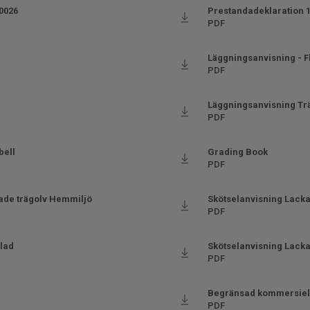
 0026
Prestandadeklaration 
PDF
Läggningsanvisning - F
PDF
Läggningsanvisning Tr
PDF
bell
Grading Book
PDF
ade trägolv Hemmiljö
Skötselanvisning Lacka
PDF
blad
Skötselanvisning Lackad
PDF
Begränsad kommersiell
PDF