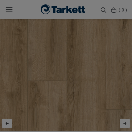
( 0 )