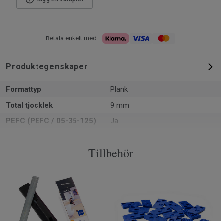
Betala enkelt med:
Produktegenskaper
Formattyp
Plank
Total tjocklek
9 mm
PEFC (PEFC / 05-35-125)
Ja
m² per paket
1.86
Tillbehör
Artiklar per paket
7
Klassificering för
23 Hög
bostadsmiljö
Låssystem
5G
SAP SKU #
510040016