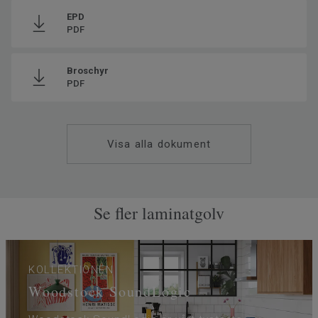
EPD
PDF
Broschyr
PDF
Visa alla dokument
Se fler laminatgolv
KOLLEKTIONEN
Woodstock SoundLogic