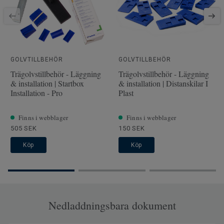
Fasade kanter
4 sidor
Klassificering för kommersiell
32 Normalt
miljö
Golvvärme
Ja (max 27 °C)
Längd
GOLVTILLBEHÖR
138
GOLVTILLBEHÖR
Trägolvstillbehör - Läggning
Trägolvstillbehör - Läggning
Bredd
19.3
& installation | Startbox
& installation | Distanskilar I
Installation - Pro
Plast
Struktur/yteffekt
Embossing in Register (Plus
effect)
Stegljudsdämpning - ∆Lw
Finns i webblager
17
Finns i webblager
505 SEK
150 SEK
Köp
Köp
Nedladdningsbara dokument