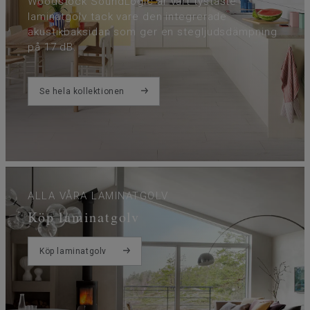
Woodstock SoundLogic är vårt tystaste
laminatgolv tack vare den integrerade
akustikbaksidan som ger en stegljudsdämpning
på 17 dB.
Se hela kollektionen
ALLA VÅRA LAMINATGOLV
Köp laminatgolv
Köp laminatgolv