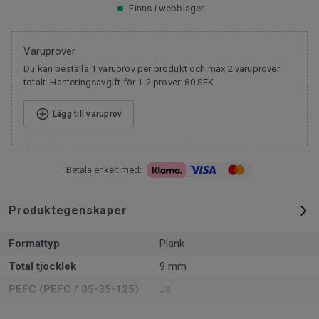
Finns i webblager
Varuprover
Du kan beställa 1 varuprov per produkt och max 2 varuprover
totalt. Hanteringsavgift för 1-2 prover: 80 SEK.
Lägg till varuprov
Betala enkelt med:
Produktegenskaper
Formattyp
Plank
Total tjocklek
9 mm
PEFC (PEFC / 05-35-125)
Ja
m² per paket
1.86