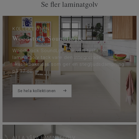
Se fler laminatgolv
KOLLEKTIONEN
Woodstock SoundLogic
Woodstock SoundLogic är vårt tystaste
laminatgolv tack vare den integrerade
akustikbaksidan som ger en stegljudsdämpning
på 17 dB.
Se hela kollektionen
ALLA VÅRA LAMINATGOLV