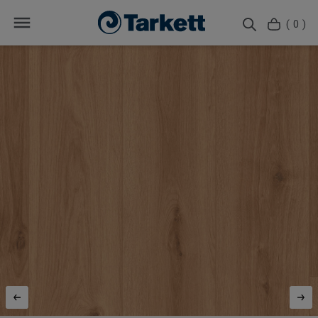
( 0 )