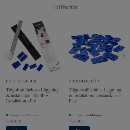
Tillbehör
Artiklar per paket
7
Klassificering för
23 Hög
bostadsmiljö
Låssystem
5G
SAP SKU #
510041022
Fasade kanter
4 sidor
Klassificering för kommersiell
32 Normalt
miljö
Golvvärme
Ja (max 27 °C)
Längd
GOLVTILLBEHÖR
138
GOLVTILLBEHÖR
Trägolvstillbehör - Läggning
Trägolvstillbehör - Läggning
Bredd
19.3
& installation | Startbox
& installation | Distanskilar I
Installation - Pro
Plast
Struktur/yteffekt
Woodgrain
Stegljudsdämpning - ∆Lw
17
Finns i webblager
Finns i webblager
505 SEK
150 SEK