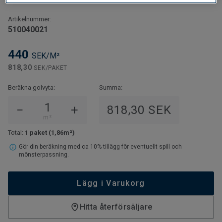
underlagsmaterial ska användas och det går därför
snabbare att lägga och blir mer kostnadseffektivt i
Artikelnummer:
jämförelse med många andra golv.
510040021
440
SEK/M²
818,30
SEK/PAKET
Beräkna golvyta:
Summa:
−
+
818,30 SEK
m²
Total:
1 paket
(1,86m²)
Gör din beräkning med ca 10% tillägg för eventuellt spill och
mönsterpassning.
Lägg i Varukorg
Hitta återförsäljare