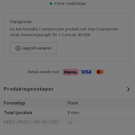
Finns i webblager
Varuprover
Du kan beställa 1 varuprov per produkt och max 2 varuprover
totalt. Hanteringsavgift för 1-2 prover: 80 SEK.
Lägg till varuprov
Betala enkelt med:
Produktegenskaper
Formattyp
Plank
Total tjocklek
9 mm
PEFC (PEFC / 05-35-125)
Ja
m² per paket
1.86