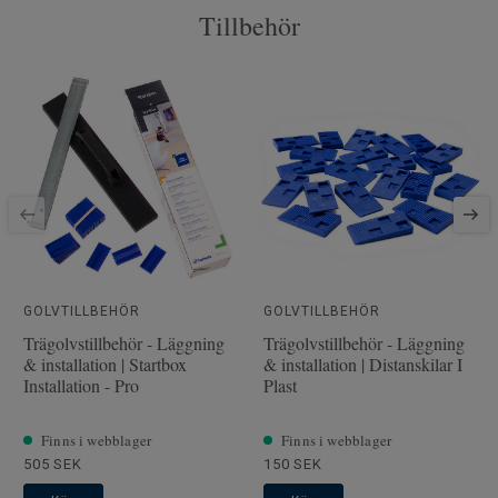
Tillbehör
Artiklar per paket
7
Klassificering för
23 Hög
bostadsmiljö
Låssystem
5G
SAP SKU #
510040021
Fasade kanter
4 sidor
Klassificering för kommersiell
32 Normalt
miljö
Golvvärme
Ja (max 27 °C)
Längd
GOLVTILLBEHÖR
138
GOLVTILLBEHÖR
Trägolvstillbehör - Läggning
Trägolvstillbehör - Läggning
Bredd
19.3
& installation | Startbox
& installation | Distanskilar I
Installation - Pro
Plast
Struktur/yteffekt
Embossing in Register (Plus
effect)
Stegljudsdämpning - ∆Lw
Finns i webblager
17
Finns i webblager
505 SEK
150 SEK