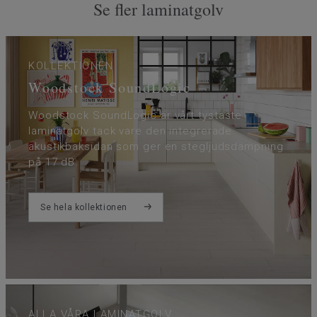
Se fler laminatgolv
KOLLEKTIONEN
Woodstock SoundLogic
Woodstock SoundLogic är vårt tystaste
laminatgolv tack vare den integrerade
akustikbaksidan som ger en stegljudsdämpning
på 17 dB.
Se hela kollektionen
ALLA VÅRA LAMINATGOLV