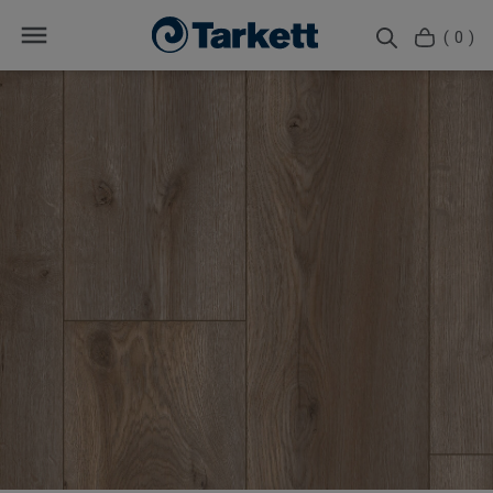
( 0 )