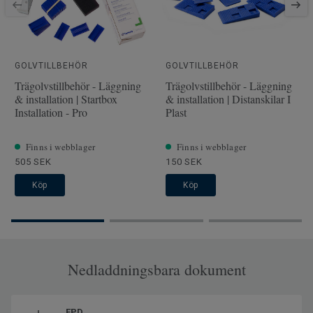
Låssystem
5G
SAP SKU #
510046054
Fasade kanter
4 sidor
GOLVTILLBEHÖR
GOLVTILLBEHÖR
Klassificering för kommersiell
33 Hög trafik
Trägolvstillbehör - Läggning
Trägolvstillbehör - Läggning
miljö
& installation | Startbox
& installation | Distanskilar I
Installation - Pro
Plast
Golvvärme
Ja (max 27 °C)
Längd
184.5
Finns i webblager
Finns i webblager
Bredd
24.4
505 SEK
150 SEK
Köp
Köp
Nedladdningsbara dokument
EPD