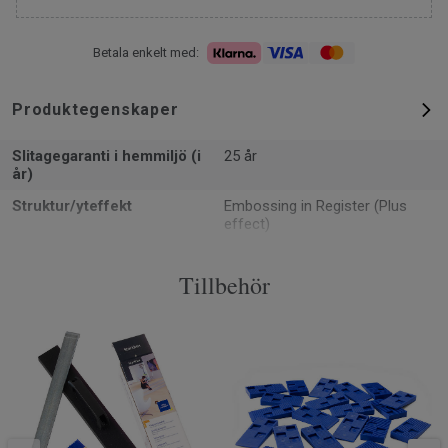
Betala enkelt med:
Produktegenskaper
Slitagegaranti i hemmiljö (i
25 år
år)
Struktur/yteffekt
Embossing in Register (Plus
effect)
Formattyp
Plank
Tillbehör
Total tjocklek
10 mm
PEFC (PEFC / 05-35-125)
Ja
m² per paket
1.8
Artiklar per paket
4
Klassificering för
23 Hög
bostadsmiljö