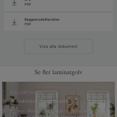
PDF
Byggvarudeklaration
PDF
Visa alla dokument
Se fler laminatgolv
KOLLEKTIONEN
Woodstock Longboards
Golven i Woodstock Longboards har extra långa
och breda plank samt en präglad yta som ger