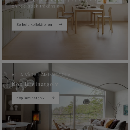
en realistisk träkänsla.
Se hela kollektionen
ALLA VÅRA LAMINATGOLV
Köp laminatgolv
Köp laminatgolv