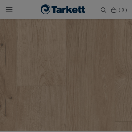
( 0 )