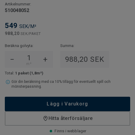
Artikelnummer:
510048052
549
SEK/M²
988,20
SEK/PAKET
Beräkna golvyta:
Summa:
−
+
988,20 SEK
m²
Total:
1 paket
(1,8m²)
Gör din beräkning med ca 10% tillägg för eventuellt spill och
mönsterpassning.
Lägg i Varukorg
Hitta återförsäljare
Finns i webblager