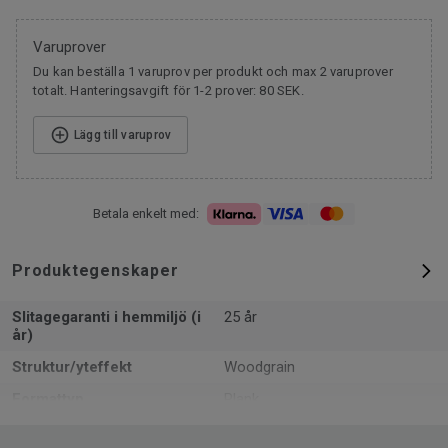
Varuprover
Du kan beställa 1 varuprov per produkt och max 2 varuprover
totalt. Hanteringsavgift för 1-2 prover: 80 SEK.
Lägg till varuprov
Betala enkelt med:
Produktegenskaper
Slitagegaranti i hemmiljö (i
25 år
år)
Struktur/yteffekt
Woodgrain
Formattyp
Plank
Total tjocklek
10 mm