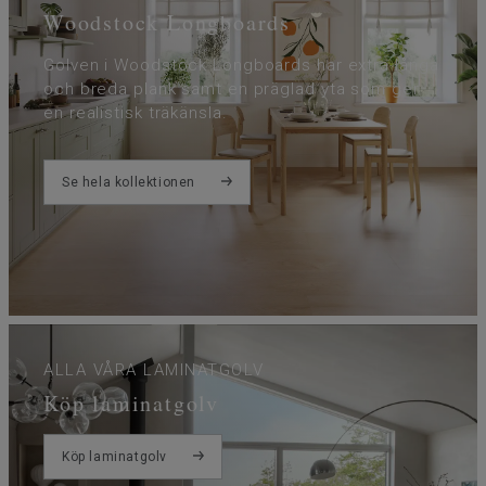
Woodstock Longboards
Golven i Woodstock Longboards har extra långa
och breda plank samt en präglad yta som ger
en realistisk träkänsla.
Se hela kollektionen
ALLA VÅRA LAMINATGOLV
Köp laminatgolv
Köp laminatgolv