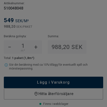
Artikelnummer:
510048048
549
SEK/M²
988,20
SEK/PAKET
Beräkna golvyta:
Summa:
−
+
988,20 SEK
m²
Total:
1 paket
(1,8m²)
Gör din beräkning med ca 10% tillägg för eventuellt spill och
mönsterpassning.
Lägg i Varukorg
Hitta återförsäljare
Finns i webblager