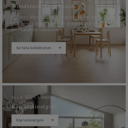
Woodstock Longboards
Golven i Woodstock Longboards har extra långa
och breda plank samt en präglad yta som ger
en realistisk träkänsla.
Se hela kollektionen
ALLA VÅRA LAMINATGOLV
Köp laminatgolv
Köp laminatgolv