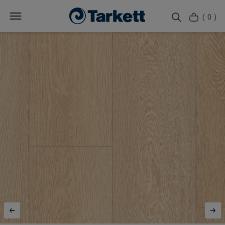
( 0 )