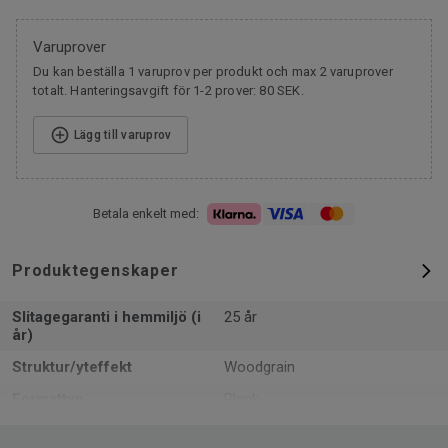
Varuprover
Du kan beställa 1 varuprov per produkt och max 2 varuprover
totalt. Hanteringsavgift för 1-2 prover: 80 SEK.
Lägg till varuprov
Betala enkelt med:
Produktegenskaper
Slitagegaranti i hemmiljö (i
25 år
år)
Struktur/yteffekt
Woodgrain
Formattyp
Plank
Total tjocklek
10 mm