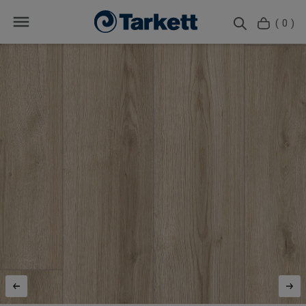
( 0 )