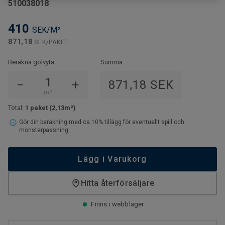
510038018
410
SEK/M²
871,18
SEK/PAKET
Beräkna golvyta:
Summa:
−
+
871,18 SEK
m²
Total:
1 paket
(2,13m²)
Gör din beräkning med ca 10% tillägg för eventuellt spill och
mönsterpassning.
Lägg i Varukorg
Hitta återförsäljare
Finns i webblager