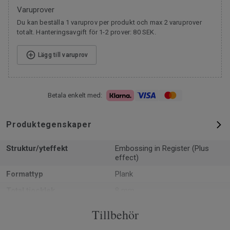
Varuprover
Du kan beställa 1 varuprov per produkt och max 2 varuprover
totalt. Hanteringsavgift för 1-2 prover: 80 SEK.
Lägg till varuprov
Betala enkelt med:
Produktegenskaper
Struktur/yteffekt
Embossing in Register (Plus
effect)
Formattyp
Plank
Total tjocklek
8 mm
PEFC (PEFC / 05-35-125)
Ja
Tillbehör
m² per paket
2.13