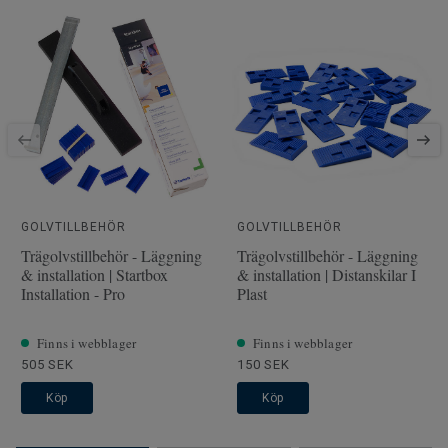
Artiklar per paket
8
Klassificering för
23 Hög
bostadsmiljö
Låssystem
5G
SAP SKU #
510038018
Fasade kanter
4 sidor
Klassificering för kommersiell
32 Normalt
miljö
GOLVTILLBEHÖR
GOLVTILLBEHÖR
Golvvärme
Ja (max 27 °C)
Trägolvstillbehör - Läggning
Trägolvstillbehör - Läggning
& installation | Startbox
& installation | Distanskilar I
Längd
138
Installation - Pro
Plast
Bredd
19.3
Finns i webblager
Finns i webblager
505 SEK
150 SEK
Köp
Köp