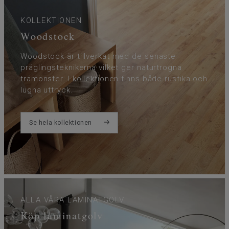
KOLLEKTIONEN
Woodstock
Woodstock är tillverkat med de senaste
präglingsteknikerna vilket ger naturtrogna
trämönster. I kollektionen finns både rustika och
lugna uttryck.
Se hela kollektionen
ALLA VÅRA LAMINATGOLV
Köp laminatgolv