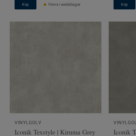
Finns i webblager
Köp
Köp
VINYLGOLV
VINYLGO
Iconik Texstyle | Kiruma Grey
Iconik T