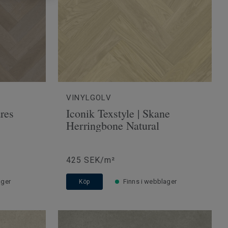
VINYLGOLV
ares
Iconik Texstyle | Skane
Herringbone Natural
425 SEK/m²
ager
Finns i webblager
Köp