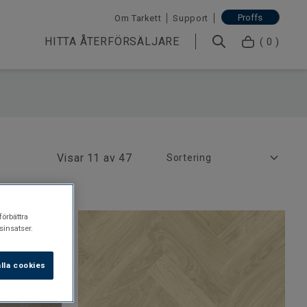
Proffs
Om Tarkett
Support
HITTA ÅTERFÖRSÄLJARE
( 0 )
Visar
11 av 47
förbättra
insatser.
lla cookies