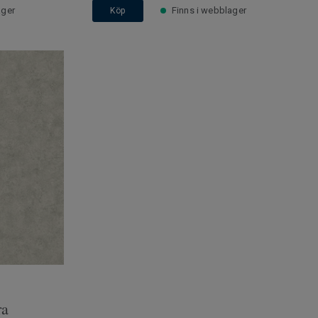
ager
Finns i webblager
Köp
ra