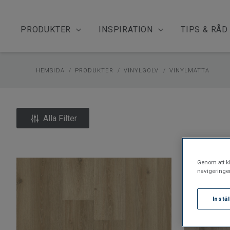
PRODUKTER
INSPIRATION
TIPS & RÅD
HEMSIDA
PRODUKTER
VINYLGOLV
VINYLMATTA
Alla Filter
Genom att kl
navigeringe
Instä