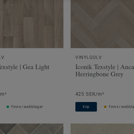
LV
VINYLGOLV
exstyle | Gea Light
Iconik Texstyle | Anc
Herringbone Grey
/m²
425 SEK/m²
Finns i webblager
Finns i webbl
Köp