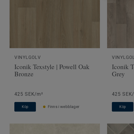
VINYLGOLV
VINYLGO
Iconik Texstyle | Powell Oak
Iconik T
Bronze
Grey
425 SEK/m²
425 SEK
Finns i webblager
Köp
Köp