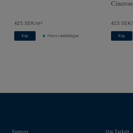
Cinerou
425 SEK/m²
425 SEK
Finns i webblager
Köp
Köp
Support
Om Tarkett