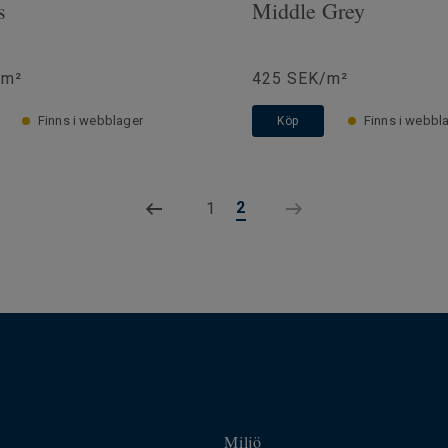
s
Middle Grey
/m²
425 SEK/m²
Finns i webblager
Finns i webbl
Köp
2
1
Miljö