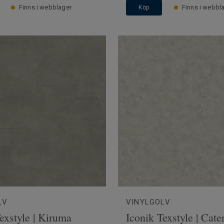
Finns i webblager
Finns i webbl
Köp
LV
VINYLGOLV
exstyle | Kiruma
Iconik Texstyle | Cate