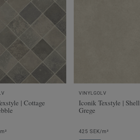
LV
VINYLGOLV
exstyle | Cottage
Iconik Texstyle | Shel
ebble
Grege
/m²
425 SEK/m²