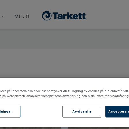
MILJÖ
icka på "acceptera alla cookies" samtycker du till lagring av cookies på din enhet för att 
n på webbplatsen, analysera webbplatsens användning och bistå i våra marknadsförings
llningar
Avvisa alla
Acceptera a