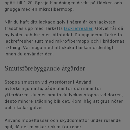
spätt till 1:20. Spreja blandningen direkt på fläcken och
gnugga med en mikrofibermopp.
När du haft ditt lackade golv i några år kan lackytan
fräschas upp med Tarketts
lackrefresher
. Golvet får då
ny lyster och blir mer lättstädat. Du applicerar Tarketts
lackrefresher tunt med mikrofibermopp och i brädornas
riktning. Var noga med att skaka flaskan ordentligt
innan du använder den.
Smutsförebyggande åtgärder
Stoppa smutsen vid ytterdörren! Använd
avtorkningsmatta, både utanför och innanför
ytterdörren. Ju mer smuts du lyckas stoppa vid dörren,
desto mindre städning blir det. Kom ihåg att grus nöter
och skadar golvet.
Använd möbeltassar och skyddsmattor under rullande
hjul, då det minskar risken för repor.