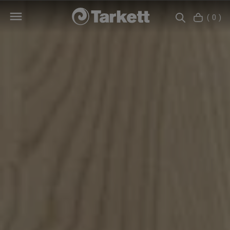
( 0 )