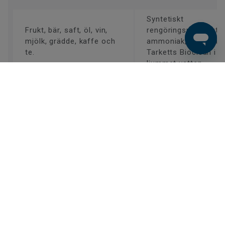
Syntetiskt
Frukt, bär, saft, öl, vin,
rengöringsmedel uta
mjölk, grädde, kaffe och
ammoniak, till exemp
te.
Tarketts Bioclean i
ljummet vatten.
Choklad, fett, skokräm,
gummiklacks märken,
Tvättnafta eller lackn
olja, tjära och asfalt.
Färgband, färgstänk,
bläck, kulspetspenna och
T-sprit.
läppstift.
Blod.
Kallt vatten.
Observera att feta/glansiga fläckar syns tydligare på
golv med en matt yta (Proteco Natura Mattlack),
särskilt i utrymmen med släpljus, som är mycket låga