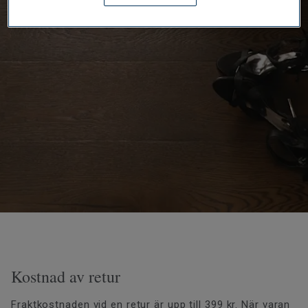
Kostnad av retur
Fraktkostnaden vid en retur är upp till 399 kr. När varan