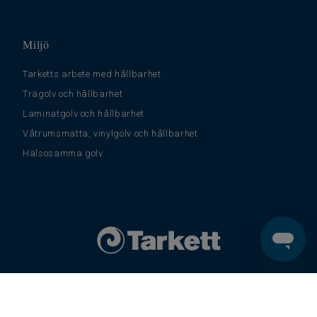
Miljö
Tarketts arbete med hållbarhet
Trägolv och hållbarhet
Laminatgolv och hållbarhet
Våtrumsmatta, vinylgolv och hållbarhet
Hälsosamma golv
© Tarkett 2026