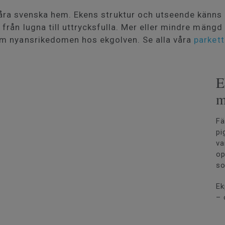
 våra svenska hem. Ekens struktur och utseende känns 
, från lugna till uttrycksfulla. Mer eller mindre mängd
m nyansrikedomen hos ekgolven. Se alla våra
parkett
E
m
Fä
pi
va
op
so
Ek
– 