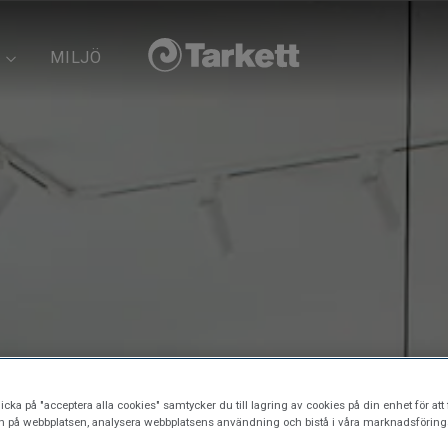
MILJÖ
icka på "acceptera alla cookies" samtycker du till lagring av cookies på din enhet för att 
n på webbplatsen, analysera webbplatsens användning och bistå i våra marknadsförings