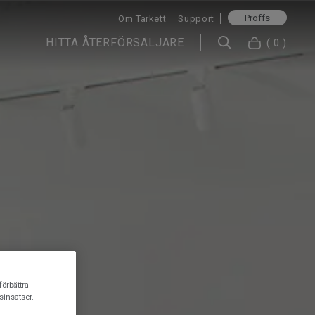
Proffs
Om Tarkett
Support
HITTA ÅTERFÖRSÄLJARE
( 0 )
förbättra
insatser.