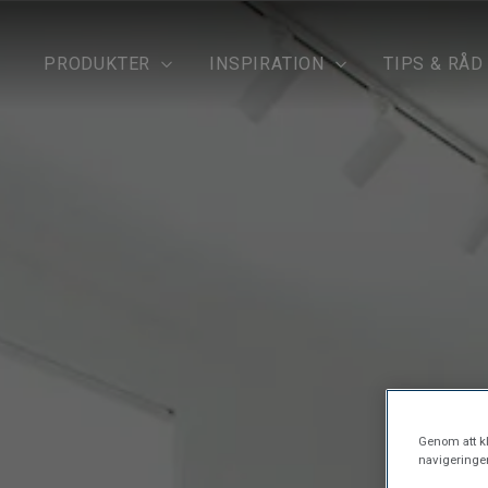
PRODUKTER
INSPIRATION
TIPS & RÅD
Genom att kl
navigeringe